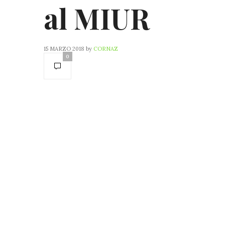
al MIUR
15 MARZO 2018
by
CORNAZ
0