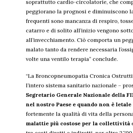
soprattutto cardio-circolatorie, che comp
peggiorano la prognosi e diminuiscono la 
frequenti sono mancanza di respiro, toss
catarro e di solito all’inizio vengono sott
all’invecchiamento. Ciò comporta un peg
malato tanto da rendere necessaria l’oss
volte una ventilo terapia” conclude.
“La Broncopneumopatia Cronica Ostruttiv
l’intero sistema sanitario nazionale – pro
Segretario Generale Nazionale della 
nel nostro Paese e quando non è letale
fortemente la qualità di vita della person
malattie più costose per la collettività
e
tra costi diretti e indiretti, per oltre 2.700