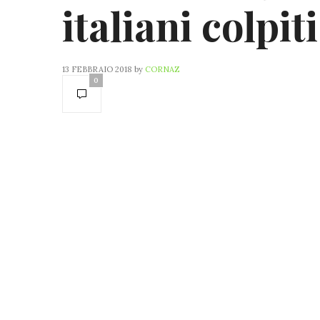
italiani colpiti
13 FEBBRAIO 2018
by
CORNAZ
0