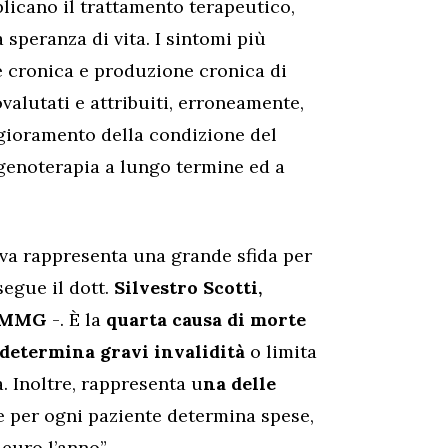
licano il trattamento terapeutico,
speranza di vita. I sintomi più
e cronica e produzione cronica di
ovalutati e attribuiti, erroneamente,
gioramento della condizione del
igenoterapia a lungo termine ed a
a rappresenta una grande sfida per
segue il dott.
Silvestro Scotti,
FIMMG
-. È la
quarta causa di morte
 determina gravi invalidità
o limita
a. Inoltre, rappresenta u
na delle
 per ogni paziente determina spese,
 euro l’anno”.