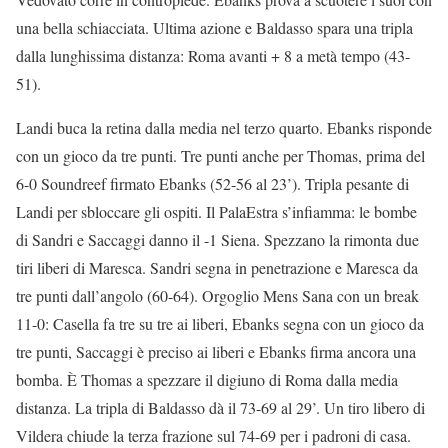
una bella schiacciata. Ultima azione e Baldasso spara una tripla
dalla lunghissima distanza: Roma avanti + 8 a metà tempo (43-
51).
Landi buca la retina dalla media nel terzo quarto. Ebanks risponde
con un gioco da tre punti. Tre punti anche per Thomas, prima del
6-0 Soundreef firmato Ebanks (52-56 al 23’). Tripla pesante di
Landi per sbloccare gli ospiti. Il PalaEstra s’infiamma: le bombe
di Sandri e Saccaggi danno il -1 Siena. Spezzano la rimonta due
tiri liberi di Maresca. Sandri segna in penetrazione e Maresca da
tre punti dall’angolo (60-64). Orgoglio Mens Sana con un break
11-0: Casella fa tre su tre ai liberi, Ebanks segna con un gioco da
tre punti, Saccaggi è preciso ai liberi e Ebanks firma ancora una
bomba. È Thomas a spezzare il digiuno di Roma dalla media
distanza. La tripla di Baldasso dà il 73-69 al 29’. Un tiro libero di
Vildera chiude la terza frazione sul 74-69 per i padroni di casa.