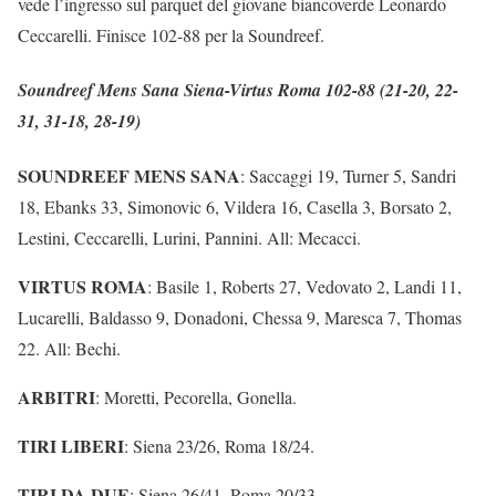
vede l’ingresso sul parquet del giovane biancoverde Leonardo
Ceccarelli. Finisce 102-88 per la Soundreef.
Soundreef Mens Sana Siena-Virtus Roma 102-88 (21-20, 22-
31, 31-18, 28-19)
SOUNDREEF MENS SANA
: Saccaggi 19, Turner 5, Sandri
18, Ebanks 33, Simonovic 6, Vildera 16, Casella 3, Borsato 2,
Lestini, Ceccarelli, Lurini, Pannini. All: Mecacci.
VIRTUS ROMA
: Basile 1, Roberts 27, Vedovato 2, Landi 11,
Lucarelli, Baldasso 9, Donadoni, Chessa 9, Maresca 7, Thomas
22. All: Bechi.
ARBITRI
: Moretti, Pecorella, Gonella.
TIRI LIBERI
: Siena 23/26, Roma 18/24.
TIRI DA DUE
: Siena 26/41, Roma 20/33.