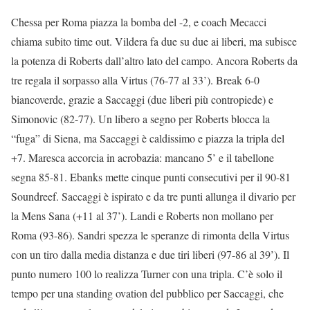
Chessa per Roma piazza la bomba del -2, e coach Mecacci
chiama subito time out. Vildera fa due su due ai liberi, ma subisce
la potenza di Roberts dall’altro lato del campo. Ancora Roberts da
tre regala il sorpasso alla Virtus (76-77 al 33’). Break 6-0
biancoverde, grazie a Saccaggi (due liberi più contropiede) e
Simonovic (82-77). Un libero a segno per Roberts blocca la
“fuga” di Siena, ma Saccaggi è caldissimo e piazza la tripla del
+7. Maresca accorcia in acrobazia: mancano 5’ e il tabellone
segna 85-81. Ebanks mette cinque punti consecutivi per il 90-81
Soundreef. Saccaggi è ispirato e da tre punti allunga il divario per
la Mens Sana (+11 al 37’). Landi e Roberts non mollano per
Roma (93-86). Sandri spezza le speranze di rimonta della Virtus
con un tiro dalla media distanza e due tiri liberi (97-86 al 39’). Il
punto numero 100 lo realizza Turner con una tripla. C’è solo il
tempo per una standing ovation del pubblico per Saccaggi, che