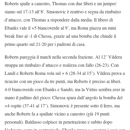
Roberts spalle a canestro, Thomas con due liberi e un jumper:
siamo sul 17-13 all’8’. Simonovic è reattivo e segna da rimbalzo
d’attacco, con Thomas a rispondere dalla media. Il libero di
Ebanks vale il +5 biancoverde al 9’, ma Roma piazza un mini
break fino al -1 di Chessa, grazie ad una bomba che chiude il
primo quarto sul 21-20 per i padroni di casa.
Roberts pareggia il match nella seconda frazione. Al 12’ Vildera
strappa un rimbalzo d’attacco e realizza con fallo (26-23). Con
Landi e Roberts Roma vola sul + 6 (28-34 al 15’). Vildera prova a
ricucire con un gioco da tre punti, ma Roberts è preciso ai liberi.
4-0 biancoverde con Ebanks e Sandri, ma la Virtus sembra aver in
mano il pallino del gioco: Chessa spara dall’angolo la bomba del
+4 ospite (37-41 al 17’). Simonovic è presente sotto il ferro, ma
anche Roberts fa a spallate vicino a canestro (già 19 punti
personali). Baldasso colpisce in penetrazione e subito dopo
Vedovato corre in contropiede. Ebanks prova a scuotere i suoi con