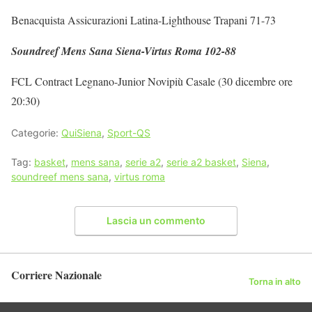
Benacquista Assicurazioni Latina-Lighthouse Trapani 71-73
Soundreef Mens Sana Siena-Virtus Roma 102-88
FCL Contract Legnano-Junior Novipiù Casale (30 dicembre ore
20:30)
Categorie:
QuiSiena
,
Sport-QS
Tag:
basket
,
mens sana
,
serie a2
,
serie a2 basket
,
Siena
,
soundreef mens sana
,
virtus roma
Lascia un commento
Corriere Nazionale
Torna in alto