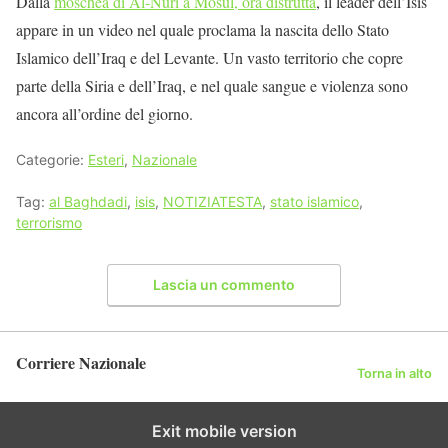
Dalla
moschea di Al-Nuri a Mosul, ora distrutta
, il leader dell’Isis
appare in un video nel quale proclama la nascita dello Stato
Islamico dell’Iraq e del Levante. Un vasto territorio che copre
parte della Siria e dell’Iraq, e nel quale sangue e violenza sono
ancora all’ordine del giorno.
Categorie:
Esteri
,
Nazionale
Tag:
al Baghdadi
,
isis
,
NOTIZIATESTA
,
stato islamico
,
terrorismo
Lascia un commento
Corriere Nazionale
Torna in alto
Exit mobile version