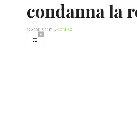
condanna la r
27 APRILE 2017
by
CORNAZ
0