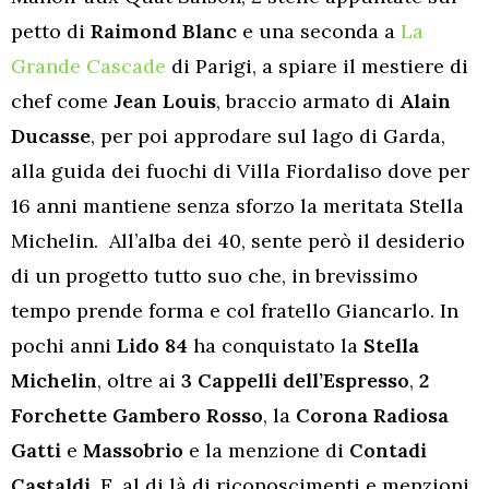
petto di
Raimond Blanc
e una seconda a
La
Grande Cascade
di Parigi, a spiare il mestiere di
chef come
Jean Louis
, braccio armato di
Alain
Ducasse
, per poi approdare sul lago di Garda,
alla guida dei fuochi di Villa Fiordaliso dove per
16 anni mantiene senza sforzo la meritata Stella
Michelin. All’alba dei 40, sente però il desiderio
di un progetto tutto suo che, in brevissimo
tempo prende forma e col fratello Giancarlo. In
pochi anni
Lido 84
ha conquistato la
Stella
Michelin
, oltre ai
3 Cappelli dell’Espresso
,
2
Forchette Gambero Rosso
, la
Corona Radiosa
Gatti
e
Massobrio
e la menzione di
Contadi
Castaldi
. E, al di là di riconoscimenti e menzioni,