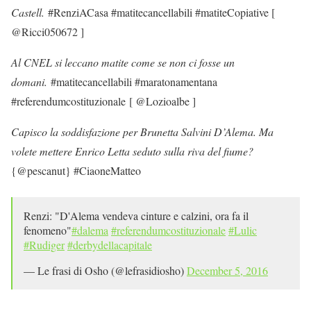
Castell.
#RenziACasa #matitecancellabili #matiteCopiative [
@Ricci050672 ]
Al CNEL si leccano matite come se non ci fosse un
domani.
#matitecancellabili #maratonamentana
#referendumcostituzionale [ @Lozioalbe ]
Capisco la soddisfazione per Brunetta Salvini D’Alema. Ma
volete mettere Enrico Letta seduto sulla riva del fiume?
{@pescanut} #CiaoneMatteo
Renzi: "D'Alema vendeva cinture e calzini, ora fa il
fenomeno"
#dalema
#referendumcostituzionale
#Lulic
#Rudiger
#derbydellacapitale
— Le frasi di Osho (@lefrasidiosho)
December 5, 2016