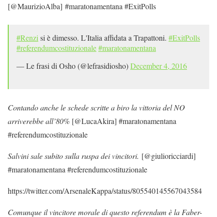
[@MaurizioAlba] #maratonamentana #ExitPolls
#Renzi
si è dimesso. L'Italia affidata a Trapattoni.
#ExitPolls
#referendumcostituzionale
#maratonamentana
— Le frasi di Osho (@lefrasidiosho)
December 4, 2016
Contando anche le schede scritte a biro la vittoria del NO
arriverebbe all’80%
[@LucaAkira] #maratonamentana
#referendumcostituzionale
Salvini sale subito sulla ruspa dei vincitori.
[@giulioricciardi]
#maratonamentana #referendumcostituzionale
https://twitter.com/ArsenaleKappa/status/805540145567043584
Comunque il vincitore morale di questo referendum è la Faber-