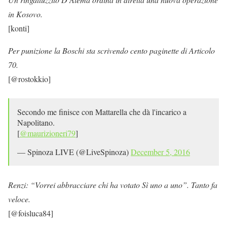
in Kosovo.
[konti]
Per punizione la Boschi sta scrivendo cento paginette di Articolo
70.
[@rostokkio]
Secondo me finisce con Mattarella che dà l'incarico a
Napolitano.
[
@maurizioneri79
]
— Spinoza LIVE (@LiveSpinoza)
December 5, 2016
Renzi: “Vorrei abbracciare chi ha votato Sì uno a uno”. Tanto fa
veloce.
[@foisluca84]