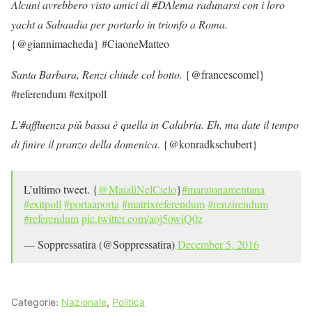
Alcuni avrebbero visto amici di #DAlema radunarsi con i loro
yacht a Sabaudia per portarlo in trionfo a Roma.
{@giannimacheda} #CiaoneMatteo
Santa Barbara, Renzi chiude col botto.
{@francescomel}
#referendum #exitpoll
L’#affluenza più bassa è quella in Calabria. Eh, ma date il tempo
di finire il pranzo della domenica
. {@konradkschubert}
L’ultimo tweet. {
@MaialiNelCielo
}
#maratonamentana
#exitpoll
#portaaporta
#matrixreferendum
#renzirendum
#referendum
pic.twitter.com/aoj5owiQ0z
— Soppressatira (@Soppressatira)
December 5, 2016
Categorie:
Nazionale
,
Politica