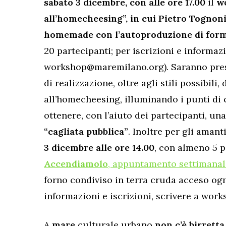
sabato 3 dicembre, con alle ore 17.00
il
w
all’homecheesing”, in cui Pietro Tognon
homemade con l’autoproduzione di for
20 partecipanti; per iscrizioni e informazi
workshop@maremilano.org). Saranno presi
di realizzazione, oltre agli stili possibil
all’homecheesing, illuminando i punti di 
ottenere, con l’aiuto dei partecipanti, un
“cagliata pubblica”
. Inoltre per gli aman
3 dicembre alle ore 14.00
, con almeno 5 p
Accendiamolo
, appuntamento settimana
forno condiviso in terra cruda acceso ogn
informazioni e iscrizioni, scrivere a wo
A
mare
culturale urbano
non c’è birrett