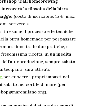
orkshop
“
Dall’homebrewing
i
incrocerà la filosofia della birra
maggio
(costo di iscrizione: 15 €; max.
oni, scrivere a
 in esame il processo e le tecniche
i, della birra homemade per poi passare
connessione tra le due pratiche, e
a freschissima ricotta, in
un’inedita
ti dell’autoproduzione, sempre
sabato
artecipanti, sarà attivato
le
per cuocere i propri impasti nel
i sabato nel cortile di mare (per
rkshop@maremilano.org).
a senza musica dal vivo
e
da venerdì