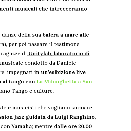
menti musicali che intrecceranno
e danze della sua
balera a mare alle
ra), per poi passare il testimone
 ragazze di
Unitylab, laboratorio di
 musicale condotto da Daniele
re, impegnati
in un’esibizione live
o al tango con
La Milonghetta a San
ilano Tango e culture.
te e musicisti che vogliano suonare,
ssion jazz guidata da Luigi Ranghino
,
i con
Yamaha
; mentre
dalle ore 20.00