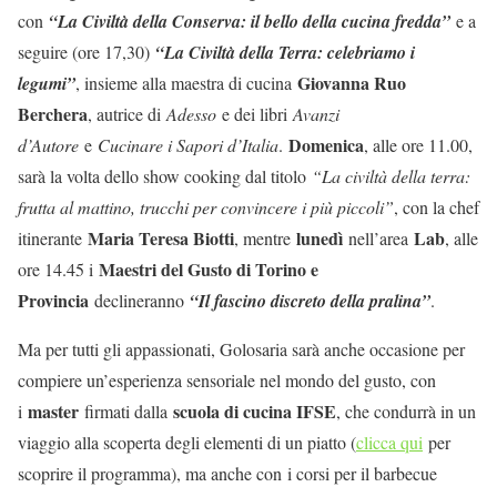
con
“La Civiltà della Conserva: il bello della cucina fredda”
e a
seguire (ore 17,30)
“La Civiltà della Terra: celebriamo i
Giovanna Ruo
legumi”
, insieme alla maestra di cucina
Berchera
, autrice di
Adesso
e dei libri
Avanzi
Domenica
d’Autore
e
Cucinare i Sapori d’Italia
.
, alle ore 11.00,
sarà la volta dello show cooking dal titolo
“La civiltà della terra:
frutta al mattino, trucchi per convincere i più piccoli”
, con la chef
Maria Teresa Biotti
lunedì
Lab
itinerante
, mentre
nell’area
, alle
Maestri del Gusto di Torino e
ore 14.45 i
Provincia
declineranno
“Il fascino discreto della pralina”
.
Ma per tutti gli appassionati, Golosaria sarà anche occasione per
compiere un’esperienza sensoriale nel mondo del gusto, con
master
scuola di cucina IFSE
i
firmati dalla
, che condurrà in un
viaggio alla scoperta degli elementi di un piatto (
clicca qui
per
scoprire il programma), ma anche con i corsi per il barbecue