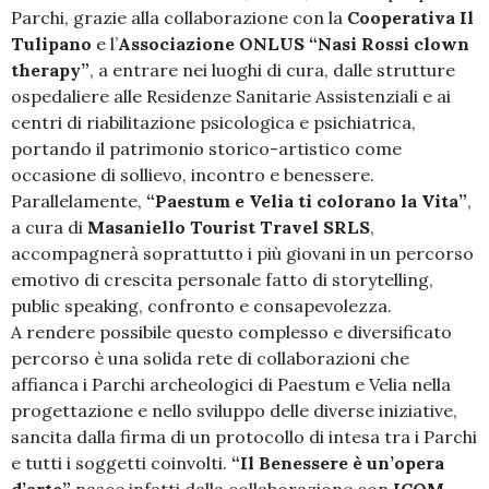
Parchi, grazie alla collaborazione con la
Cooperativa Il
Tulipano
e l’
Associazione ONLUS “Nasi Rossi clown
therapy”
, a entrare nei luoghi di cura, dalle strutture
ospedaliere alle Residenze Sanitarie Assistenziali e ai
centri di riabilitazione psicologica e psichiatrica,
portando il patrimonio storico-artistico come
occasione di sollievo, incontro e benessere.
Parallelamente,
“Paestum e Velia ti colorano la Vita”
,
a cura di
Masaniello Tourist Travel SRLS
,
accompagnerà soprattutto i più giovani in un percorso
emotivo di crescita personale fatto di storytelling,
public speaking, confronto e consapevolezza.
A rendere possibile questo complesso e diversificato
percorso è una solida rete di collaborazioni che
affianca i Parchi archeologici di Paestum e Velia nella
progettazione e nello sviluppo delle diverse iniziative,
sancita dalla firma di un protocollo di intesa tra i Parchi
e tutti i soggetti coinvolti.
“Il Benessere è un’opera
d’arte”
nasce infatti dalla collaborazione con
ICOM