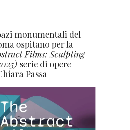
spazi monumentali del
oma ospitano per la
stract Films: Sculpting
2025)
serie di opere
 Chiara Passa