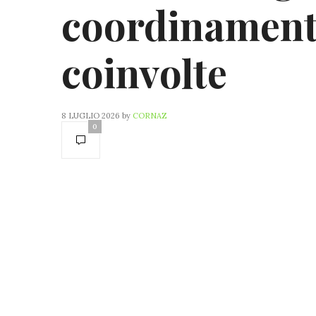
coordinamento
coinvolte
8 LUGLIO 2026
by
CORNAZ
0