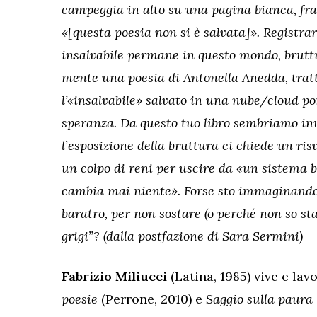
campeggia in alto su una pagina bian­ca, fr
«[questa poe­sia non si è salvata]». Registr
insalvabile permane in questo mondo, bruttu
mente una poesia di Anto­nella Anedda, tratt
l’«insalvabile» salvato in una nube/cloud po
speranza. Da questo tuo libro sembriamo inve
l’esposizione della bruttura ci chiede un ris
un colpo di reni per uscire da «un sistema b
cambia mai niente». Forse sto imma­ginando
baratro, per non sostare (o perché non so sta
grigi”? (dalla postfazione di Sara Sermini)
Fabrizio Miliucci
(Latina, 1985) vive e la
poesie
(Perrone, 2010) e
Saggio sulla paura