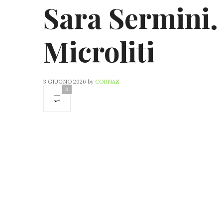
Sara Sermini.
Microliti
3 GIUGNO 2026
by
CORNAZ
0