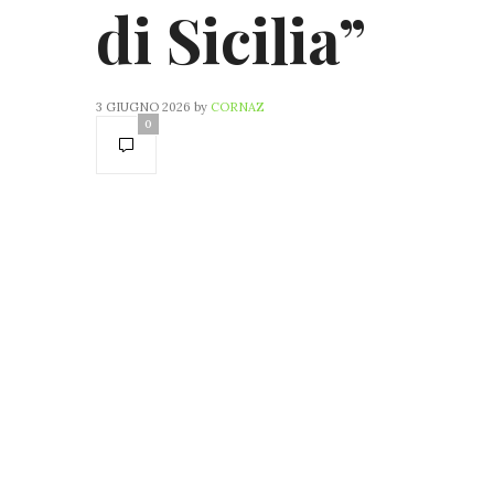
di Sicilia”
3 GIUGNO 2026
by
CORNAZ
0