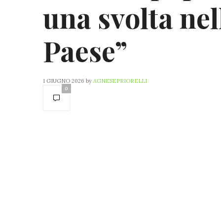
una svolta nel
Paese”
1 GIUGNO 2026
by
AGNESEPRIORELLI
0