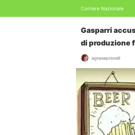
Corriere Nazionale
Gasparri accusa
di produzione 
agnesepriorelli