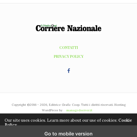
CONTATTI
PRIVACY POLICY
Copyright ©2016 - 2026, Editrice Grafic Coop. Tutti i diritti riservati. Hosting
WordPress by
managedserver.it
Our site uses cookies. Learn more about our use of cookies:
Cookie
Policy
Go to mobile version
ACCEPT