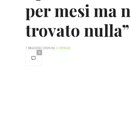
per mesi ma 
trovato nulla”
7 MAGGIO 2026
by
CORNAZ
0