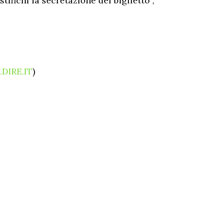
fichi la secretazione del biglietto”,
DIRE.IT
)