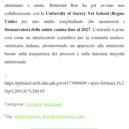
alimentare e salute, Butternut Box ha già avviato una
University of Surrey Vet School (Regno
collaborazione con la
Unito)
per uno studio longitudinale che monitorerà i
biomarcatori della salute canina fino al 2027
. L’azienda si pone
così come un interlocutore scientifico per la comunità medico-
veterinaria italiana, promuovendo un approccio alla nutrizione
basato sulla trasparenza dei processi e sulla massima integrità
nutrizionale.
1
https://pubmed.ncbi.nlm.nih.gov/41739960/#:~:text=Abstract,)%2
0(p%20%3C%200.05
Categorie:
Cronaca
,
Nazionale
Tag:
alimentazione
,
animali domestici
,
cani