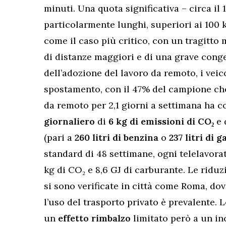
minuti. Una quota significativa – circa il 
particolarmente lunghi, superiori ai 100 
come il caso più critico, con un tragitto
di distanze maggiori e di una grave conge
dell’adozione del lavoro da remoto, i veic
spostamento, con il 47% del campione che u
da remoto per 2,1 giorni a settimana ha
giornaliero
di
6 kg di emissioni di CO₂
e 
(pari a
260 litri di benzina
o
237 litri di g
standard di 48 settimane, ogni telelavora
kg di CO₂ e 8,6 GJ di carburante. Le riduz
si sono verificate in città come Roma, dov
l’uso del trasporto privato è prevalente.
un
effetto rimbalzo
limitato però a un in