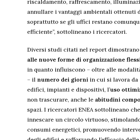
riscaldamento, raffrescamento, illuminazi
annullare i vantaggi ambientali ottenuti 
soprattutto se gli uffici restano comunqu
efficiente”, sottolineano i ricercatori.
Diversi studi citati nel report dimostran
alle nuove forme di organizzazione flessi
in quanto influiscono – oltre alle modalit
– il
numero dei giorni
in cui si lavora da 
edifici, impianti e dispositivi, l’
uso ottimiz
non trascurare, anche le
abitudini comp
spazi. I ricercatori ENEA sottolineano ch
innescare un circolo virtuoso, stimolan
consumi energetici, promuovendo interven
degli edifici e rafforzando l’efficacia dell