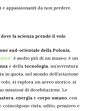
ti e appassionanti da non perdere.
dove la scienza prende il volo
one sud-orientale della Polonia
,
ewicz”
è molto più di un museo: è un
enza
e della
tecnologia
, un’avventura
izia in quota, nel mondo dell’aviazione
 volo, si esplora un aereo storico, si
o missioni di deorbitazione. Le
natura
,
energia
e
corpo umano
, con
e coinvolgono vista, udito, pensiero e