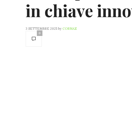
in chiave inno
3 SETTEMBRE 2025
by
CORNAZ
0