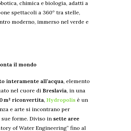
otica, chimica e biologia, adatti a
ne spettacoli a 360° tra stelle,
centro moderno, immerso nel verde e
conta il mondo
to interamente all’acqua
, elemento
uato nel cuore di
Breslavia
, in una
0 m² riconvertita
,
Hydropolis
è un
za e arte si incontrano per
e sue forme. Diviso in
sette aree
story of Water Engineering” fino al