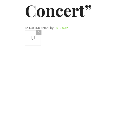
Concert”
12 LUGLIO 2025
by
CORNAZ
0