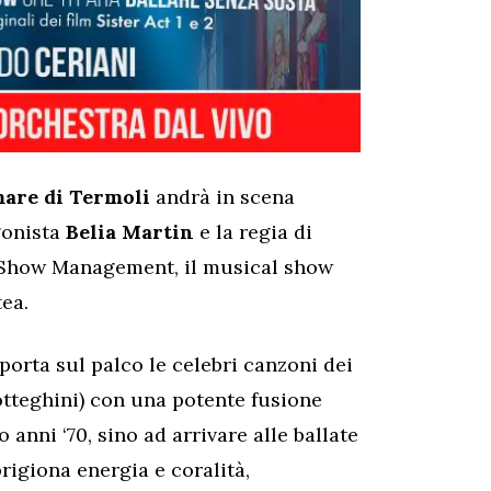
mare di Termoli
andrà in scena
gonista
Belia Martin
e la regia di
 Show Management, il musical show
tea.
orta sul palco le celebri canzoni dei
botteghini) con una potente fusione
 anni ‘70, sino ad arrivare alle ballate
rigiona energia e coralità,