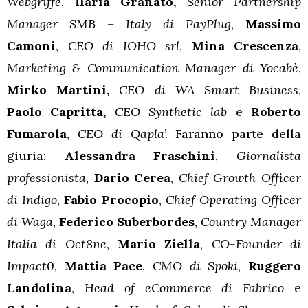
Webgriffe
,
Ilaria Granato,
Senior Partnership
Manager SMB – Italy di PayPlug
,
Massimo
Camoni
,
CEO di IOHO srl
,
Mina Crescenza
,
Marketing & Communication Manager di Yocabè
,
Mirko Martini,
CEO di WA Smart Business
,
Paolo Capritta,
CEO Synthetic lab
e
Roberto
Fumarola
,
CEO di Qapla
’. Faranno parte della
giuria:
Alessandra Fraschini
,
Giornalista
professionista
,
Dario Cerea
,
Chief Growth Officer
di Indigo
,
Fabio Procopio
,
Chief Operating Officer
di Waga,
Federico Suberbordes
,
Country Manager
Italia di Oct8ne,
Mario Ziella
,
CO-Founder di
Impact0,
Mattia Pace
,
CMO di Spoki
,
Ruggero
Landolina
,
Head of eCommerce di Fabrico
e