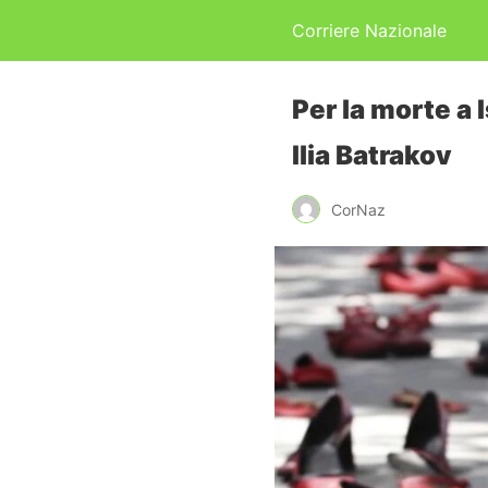
Corriere Nazionale
Per la morte a
Ilia Batrakov
CorNaz