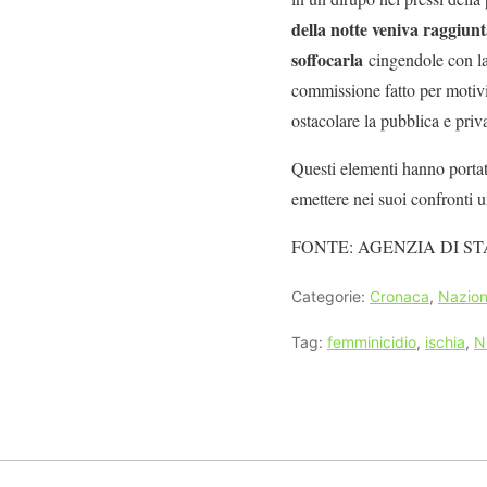
della notte veniva raggiun
soffocarla
cingendole con la
commissione fatto per motivi 
ostacolare la pubblica e priva
Questi elementi hanno portato
emettere nei suoi confronti u
FONTE: AGENZIA DI ST
Categorie:
Cronaca
,
Nazion
Tag:
femminicidio
,
ischia
,
N