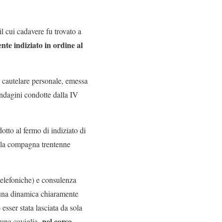
il cui cadavere fu trovato a
nte indiziato in ordine al
 cautelare personale, emessa
indagini condotte dalla IV
dotto al fermo di indiziato di
della compagna trentenne
 telefoniche) e consulenza
 una dinamica chiaramente
sser stata lasciata da sola
nel corso
 una caviglia,