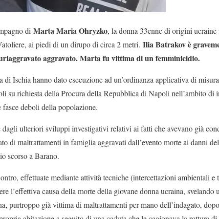
Marta Maria Ohryzko
compagno di
, la donna 33enne di origini ucraine 
Ilia Batrakov è graveme
atoliere, ai piedi di un dirupo di circa 2 metri.
luriaggravato aggravato. Marta fu vittima di un femminicidio.
a di Ischia hanno dato esecuzione ad un’ordinanza applicativa di misura
li su richiesta della Procura della Repubblica di Napoli nell’ambito di 
e fasce deboli della popolazione.
dagli ulteriori sviluppi investigativi relativi ai fatti che avevano già con
reato di maltrattamenti in famiglia aggravati dall’evento morte ai danni 
io scorso a Barano.
scontro, effettuate mediante attività tecniche (intercettazioni ambientali e
ere l’effettiva causa della morte della giovane donna ucraina, svelando
, purtroppo già vittima di maltrattamenti per mano dell’indagato, dopo e
 propria abitazione a seguito di una caduta che le cagionava la rottura di