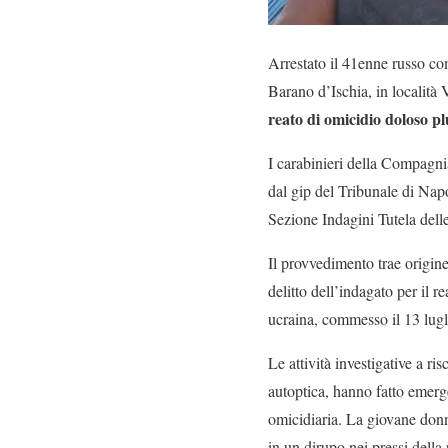
Arrestato il 41enne russo 
Barano d’Ischia, in località V
reato di omicidio doloso p
I carabinieri della Compagni
dal gip del Tribunale di Napo
Sezione Indagini Tutela dell
Il provvedimento trae origine 
delitto dell’indagato per il 
ucraina, commesso il 13 lugl
Le attività investigative a ri
autoptica, hanno fatto emerg
omicidiaria. La giovane donna
in un dirupo nei pressi della