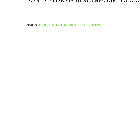
FONTE: AGENZIA DI STAMPA DIRE (WWW.
TAGS:
PRIGIONIERI
,
RUSSIA
,
STATI UNITI