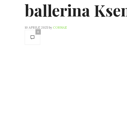
ballerina Kse
10 APRILE 2025
by
CORNAZ
0