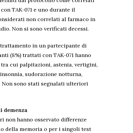
definiti dal protocollo come correlati
 con TAK-071 e uno durante il
nsiderati non correlati al farmaco in
udio. Non si sono verificati decessi.
 trattamento in un partecipante di
nti (8%) trattati con TAK-071 hanno
tra cui palpitazioni, astenia, vertigini,
 insonnia, sudorazione notturna,
 Non sono stati segnalati ulteriori
 di demenza
ori non hanno osservato differenze
io della memoria o per i singoli test