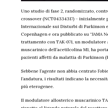
Uno studio di fase 2, randomizzato, contr
crossover (NCT04334317) – inizialmente 
Internazionale sui Disturbi di Parkinson
Copenhagen e ora pubblicato su “JAMA Ne
trattamento con TAK-071, un modulatore a
muscarinico dell’acetilcolina M1, ha port
pazienti affetti da malattia di Parkinson (
Sebbene l’agente non abbia centrato l’obie
l’andatura, i risultati indicano la necessi
più eterogenee.
Il modulatore allosterico muscarinico TAK
rispetto al ligando naturale del recettor