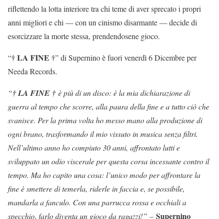
riflettendo la lotta interiore tra chi teme di aver sprecato i propri
anni migliori e chi — con un cinismo disarmante — decide di
esorcizzare la morte stessa, prendendosene gioco.
† LA FINE †
“
” di Supernino è fuori venerdì 6 Dicembre per
Needa Records.
“
† LA FINE †
è più di un disco: è la mia dichiarazione di
guerra al tempo che scorre, alla paura della fine e a tutto ciò che
svanisce. Per la prima volta ho messo mano alla produzione di
ogni brano, trasformando il mio vissuto in musica senza filtri.
Nell’ultimo anno ho compiuto 30 anni, affrontato lutti e
sviluppato un odio viscerale per questa corsa incessante contro il
tempo. Ma ho capito una cosa: l’unico modo per affrontare la
fine è smettere di temerla, riderle in faccia e, se possibile,
mandarla a fanculo. Con una parrucca rossa e occhiali a
Supernino
specchio, farlo diventa un gioco da ragazzi!”
–