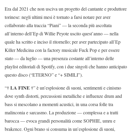
Era dal 2021 che non usciva un progetto del cantante e produttore
torinese: negli ultimi mesi è tornato a farsi notare per aver
collaborato alla traccia “Piani” — la seconda più ascoltata
all’interno dell’Ep di Willie Peyote uscito quest’anno — nella
quale ha scritto e inciso il ritornello; per aver partecipato all’Ep
Killer Medicina con la factory musicale Fuck Pop e per essere
stato — da luglio — una presenza costante all’interno delle
playlist editoriali di Spotify, con i due singoli che hanno anticipato
questo disco (“ETERNO” e “+ SIMILI”).
† LA FINE †
“
” è un’esplosione di suoni, sentimenti e cinismo
dove synth distorti, percussioni metalliche e influenze drum and
bass si mescolano a momenti acustici, in una corsa folle tra
malinconia e sarcasmo. La produzione — complessa e a tratti
barocca — evoca grandi personalità come SOPHIE, umru e
brakence. Ogni brano si consuma in un’esplosione di suoni,