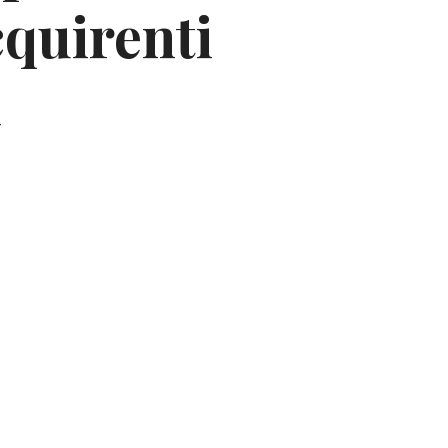
cquirenti
i