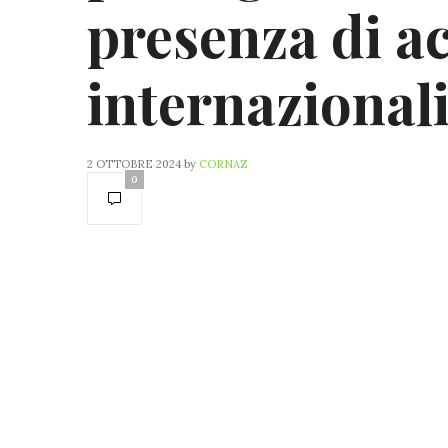
presenza di a
internazional
2 OTTOBRE 2024
by
CORNAZ
0