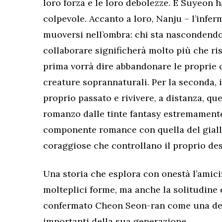
loro forza e le loro debolezze. E Suyeon ha
colpevole. Accanto a loro, Nanju – l’infer
muoversi nell’ombra: chi sta nascondend
collaborare significherà molto più che ris
prima vorrà dire abbandonare le proprie 
creature soprannaturali. Per la seconda, i
proprio passato e rivivere, a distanza, q
romanzo dalle tinte fantasy estremamente
componente romance con quella del giall
coraggiose che controllano il proprio des
Una storia che esplora con onestà l’amici
molteplici forme, ma anche la solitudine 
confermato Cheon Seon-ran come una del
importanti della sua generazione.