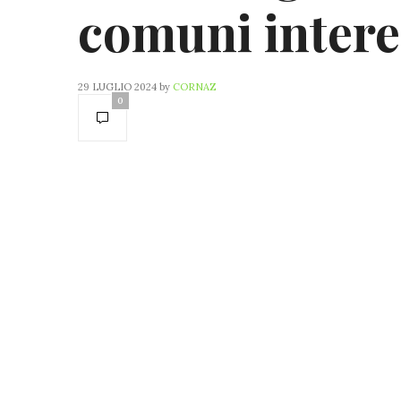
comuni intere
29 LUGLIO 2024
by
CORNAZ
0