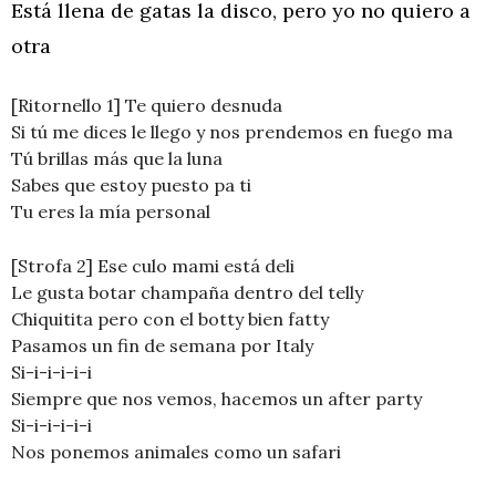
Está llena de gatas la disco, pero yo no quiero a
otra
[Ritornello 1] Te quiero desnuda
Si tú me dices le llego y nos prendemos en fuego ma
Tú brillas más que la luna
Sabes que estoy puesto pa ti
Tu eres la mía personal
[Strofa 2] Ese culo mami está deli
Le gusta botar champaña dentro del telly
Chiquitita pero con el botty bien fatty
Pasamos un fin de semana por Italy
Si-i-i-i-i-i
Siempre que nos vemos, hacemos un after party
Si-i-i-i-i-i
Nos ponemos animales como un safari