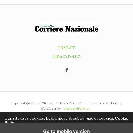
CONTATTI
PRIVACY POLICY
Copyright ©2016 - 2026, Editrice Grafic Coop. Tutti i diritti riservati. Hosting
WordPress by
managedserver.it
Our site uses cookies. Learn more about our use of cookies:
Cookie
Policy
Go to mobile version
ACCEPT