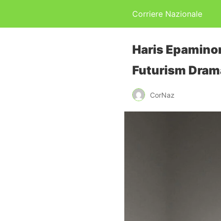
Corriere Nazionale
Haris Epaminon
Futurism Dram
CorNaz