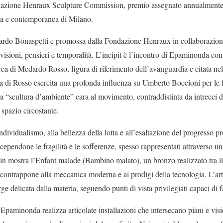
dazione Henraux Sculpture Commission, premio assegnato annualmente i
na e contemporanea di Milano.
oardo Bonaspetti e promossa dalla Fondazione Henraux in collaborazion
isioni, pensieri e temporalità. L’incipit è l’incontro di Epaminonda con l
rea di Medardo Rosso, figura di riferimento dell’avanguardia e citata nel
ra di Rosso esercita una profonda influenza su Umberto Boccioni per le f
lla “scultura d’ambiente” cara al movimento, contraddistinta da intrecci di 
 spazio circostante.
individualismo, alla bellezza della lotta e all’esaltazione del progresso
ependone le fragilità e le sofferenze, spesso rappresentati attraverso una
in mostra l’Enfant malade (Bambino malato), un bronzo realizzato tra il
i contrappone alla meccanica moderna e ai prodigi della tecnologia. L’art
ge delicata dalla materia, seguendo punti di vista privilegiati capaci di 
Epaminonda realizza articolate installazioni che intersecano piani e visio