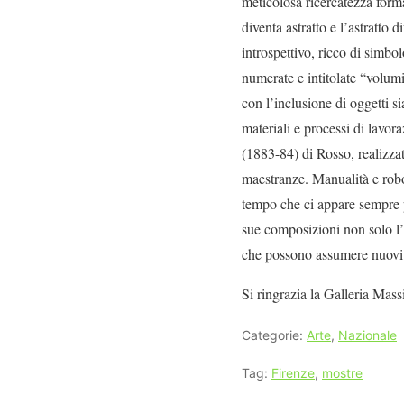
meticolosa ricercatezza formal
diventa astratto e l’astratto d
introspettivo, ricco di simbo
numerate e intitolate “volumi
con l’inclusione di oggetti si
materiali e processi di lavo
(1883-84) di Rosso, realizza
maestranze. Manualità e robo
tempo che ci appare sempre p
sue composizioni non solo l’i
che possono assumere nuovi 
Si ringrazia la Galleria Mass
Categorie:
Arte
,
Nazionale
Tag:
Firenze
,
mostre