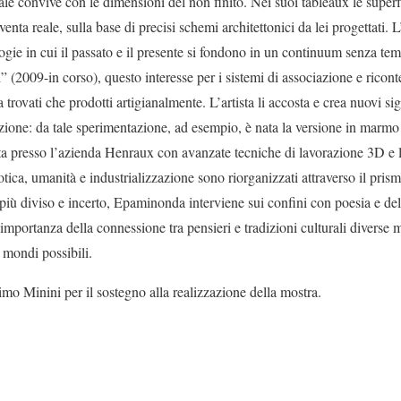
e convive con le dimensioni del non finito. Nei suoi tableaux le superfici
iventa reale, sulla base di precisi schemi architettonici da lei progettati. 
logie in cui il passato e il presente si fondono in un continuum senza te
” (2009-in corso), questo interesse per i sistemi di associazione e ricon
a trovati che prodotti artigianalmente. L’artista li accosta e crea nuovi s
razione: da tale sperimentazione, ad esempio, è nata la versione in marm
ta presso l’azienda Henraux con avanzate tecniche di lavorazione 3D e l’
tica, umanità e industrializzazione sono riorganizzati attraverso il pri
iù diviso e incerto, Epaminonda interviene sui confini con poesia e del
mportanza della connessione tra pensieri e tradizioni culturali diverse m
mondi possibili.
imo Minini per il sostegno alla realizzazione della mostra.