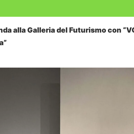
da alla Galleria del Futurismo con “V
a”