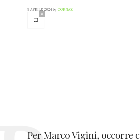
9 APRILE 2024
by
CORNAZ
0
Per Marco Vigini, occorre 