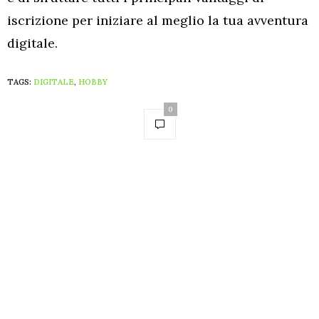
iscrizione per iniziare al meglio la tua avventura
digitale.
TAGS:
DIGITALE
,
HOBBY
0