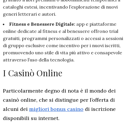
cataloghi estesi, incentivando l’esplorazione di nuovi
generi letterari e autori.
Fitness e Benessere Digitale:
app e piattaforme
online dedicate al fitness e al benessere offrono trial
gratuiti, programmi personalizzati o accessi a sessioni
di gruppo esclusive come incentivo per i nuovi iscritti,
promuovendo uno stile di vita più attivo e consapevole
attraverso l’uso della tecnologia.
I Casinò Online
Particolarmente degno di nota è il mondo dei
casinò online, che si distingue per l’offerta di
alcuni dei
migliori bonus casino
di iscrizione
disponibili su internet.