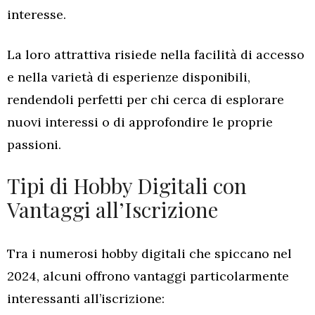
interesse.
La loro attrattiva risiede nella facilità di accesso
e nella varietà di esperienze disponibili,
rendendoli perfetti per chi cerca di esplorare
nuovi interessi o di approfondire le proprie
passioni.
Tipi di Hobby Digitali con
Vantaggi all’Iscrizione
Tra i numerosi hobby digitali che spiccano nel
2024, alcuni offrono vantaggi particolarmente
interessanti all’iscrizione: