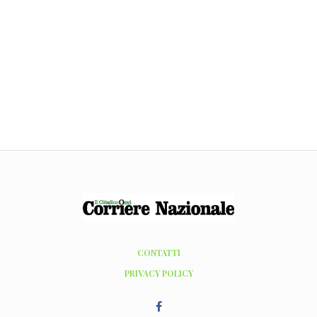
CONTATTI
PRIVACY POLICY