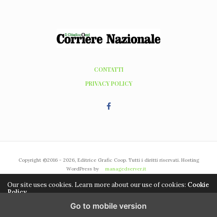
CONTATTI
PRIVACY POLICY
Copyright ©2016 - 2026, Editrice Grafic Coop. Tutti i diritti riservati. Hosting
WordPress by
managedserver.it
Our site uses cookies. Learn more about our use of cookies:
Cookie
Policy
Go to mobile version
ACCEPT