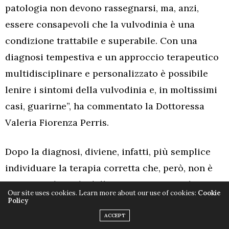
patologia non devono rassegnarsi, ma, anzi,
essere consapevoli che la vulvodinia è una
condizione trattabile e superabile. Con una
diagnosi tempestiva e un approccio terapeutico
multidisciplinare e personalizzato è possibile
lenire i sintomi della vulvodinia e, in moltissimi
casi, guarirne”, ha commentato la Dottoressa
Valeria Fiorenza Perris.
Dopo la diagnosi, diviene, infatti, più semplice
individuare la terapia corretta che, però, non è
univoca e dipende dalle varie concause che
Our site uses cookies. Learn more about our use of cookies:
Cookie
hanno determinato l’insorgenza della patologia.
Policy
Infatti, così come non esiste una sola origine alla
ACCEPT