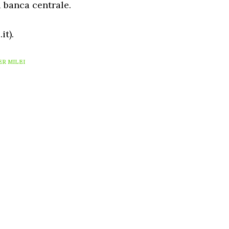
la banca centrale.
it).
ER MILEI