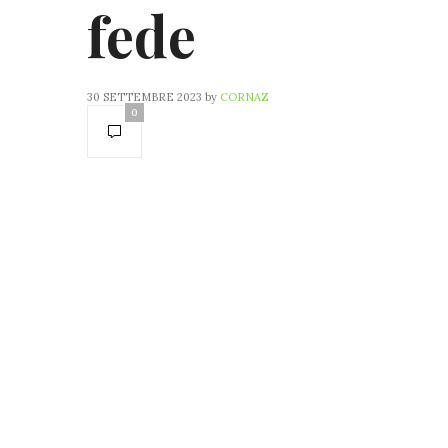
fede
30 SETTEMBRE 2023
by
CORNAZ
0