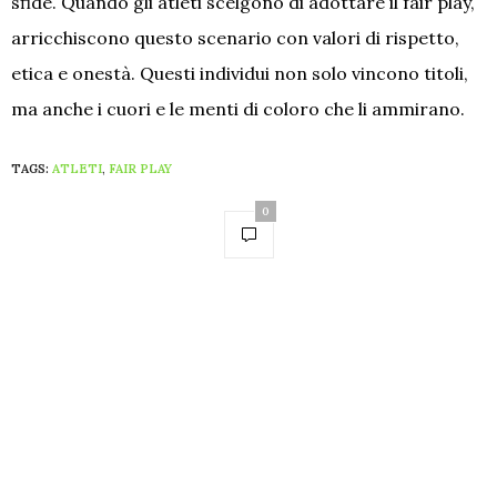
sfide. Quando gli atleti scelgono di adottare il fair play,
arricchiscono questo scenario con valori di rispetto,
etica e onestà. Questi individui non solo vincono titoli,
ma anche i cuori e le menti di coloro che li ammirano.
TAGS:
ATLETI
,
FAIR PLAY
0