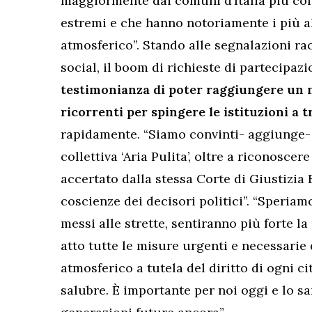
maggiormente dai comuni d’Italia più col
estremi e che hanno notoriamente i più al
atmosferico”. Stando alle segnalazioni racc
social, il boom di richieste di partecipazi
testimonianza di poter raggiungere un 
ricorrenti per spingere le istituzioni a 
rapidamente. “Siamo convinti- aggiunge- 
collettiva ‘Aria Pulita’, oltre a riconosce
accertato dalla stessa Corte di Giustizia 
coscienze dei decisori politici”. “Speriam
messi alle strette, sentiranno più forte l
atto tutte le misure urgenti e necessarie
atmosferico a tutela del diritto di ogni c
salubre. È importante per noi oggi e lo sarà