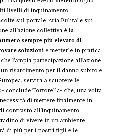
piti da questi eventi meteorologici
ti livelli di inquinamento
olte sul portale ‘Aria Pulita’ e sui
one all’azione collettiva
è la
numero sempre più elevato di
trovare soluzioni
e metterle in pratica
che l’ampia partecipazione all’azione
re un risarcimento per il danno subito e
Europea, servirà a scuotere le
o- conclude Tortorella- che, una volta
a necessità di mettere finalmente in
 di contrasto all’inquinamento
ittadino di vivere in un ambiente
 di più per i nostri figli e le