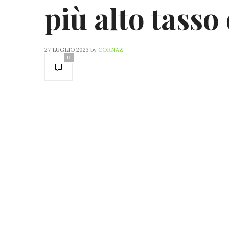
più alto tasso
27 LUGLIO 2023
by
CORNAZ
0