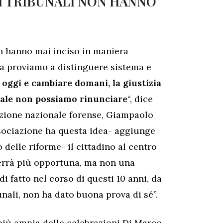
I TRIBUNALI NON HANNO
n hanno mai inciso in maniera
a proviamo a distinguere sistema e
oggi e cambiare domani, la giustizia
uale non possiamo rinunciare
“, dice
azione nazionale forense, Giampaolo
ssociazione ha questa idea- aggiunge
elle riforme- il cittadino al centro
terrà più opportuna, ma non una
 fatto nel corso di questi 10 anni, da
nali, non ha dato buona prova di sé”.
più ampia delle celebrazioni Di Marco