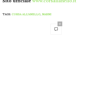
Sito ufficiale
www.corsallanello.it
TAGS:
CORSA ALL'ANELLO
,
NARNI
0