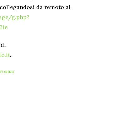
a collegandosi da remoto al
age/g.php?
21e
 di
o.it
.
TORINO