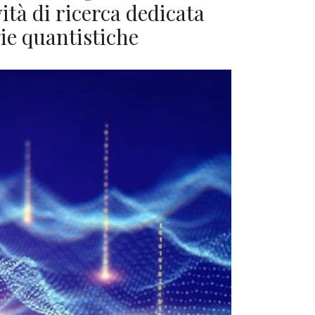
vità di ricerca dedicata
gie quantistiche