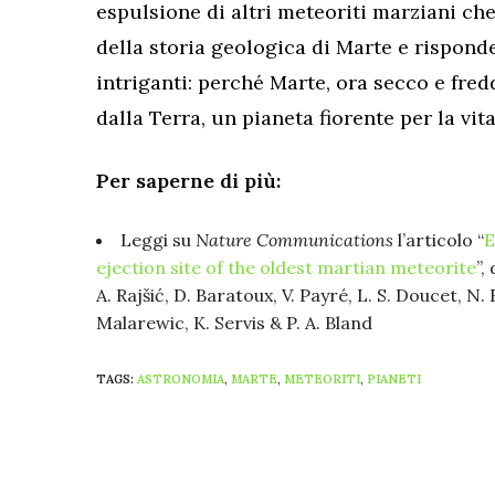
espulsione di altri meteoriti marziani che
della storia geologica di Marte e rispon
intriganti: perché Marte, ora secco e fred
dalla Terra, un pianeta fiorente per la vita
Per saperne di più:
Leggi su
Nature Communications
l’articolo “
E
ejection site of the oldest martian meteorite
”,
A. Rajšić, D. Baratoux, V. Payré, L. S. Doucet, N.
Malarewic, K. Servis & P. A. Bland
TAGS:
ASTRONOMIA
,
MARTE
,
METEORITI
,
PIANETI