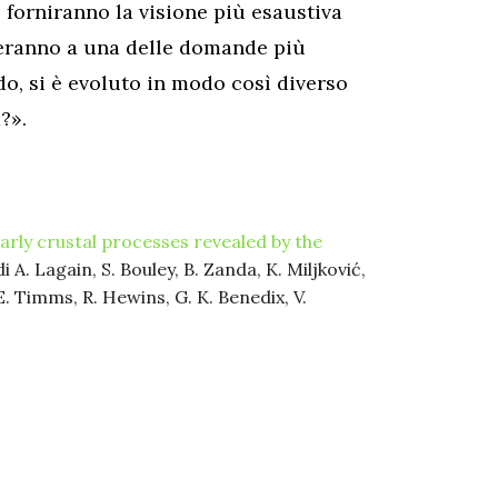
 forniranno la visione più esaustiva
deranno a una delle domande più
do, si è evoluto in modo così diverso
?».
arly crustal processes revealed by the
 di A. Lagain, S. Bouley, B. Zanda, K. Miljković,
 E. Timms, R. Hewins, G. K. Benedix, V.