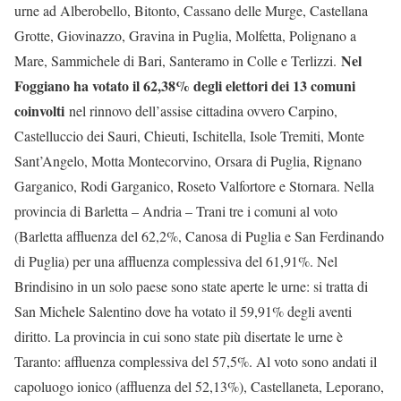
urne ad Alberobello, Bitonto, Cassano delle Murge, Castellana
Grotte, Giovinazzo, Gravina in Puglia, Molfetta, Polignano a
Nel
Mare, Sammichele di Bari, Santeramo in Colle e Terlizzi.
Foggiano ha votato il 62,38% degli elettori dei 13 comuni
coinvolti
nel rinnovo dell’assise cittadina ovvero Carpino,
Castelluccio dei Sauri, Chieuti, Ischitella, Isole Tremiti, Monte
Sant’Angelo, Motta Montecorvino, Orsara di Puglia, Rignano
Garganico, Rodi Garganico, Roseto Valfortore e Stornara. Nella
provincia di Barletta – Andria – Trani tre i comuni al voto
(Barletta affluenza del 62,2%, Canosa di Puglia e San Ferdinando
di Puglia) per una affluenza complessiva del 61,91%. Nel
Brindisino in un solo paese sono state aperte le urne: si tratta di
San Michele Salentino dove ha votato il 59,91% degli aventi
diritto. La provincia in cui sono state più disertate le urne è
Taranto: affluenza complessiva del 57,5%. Al voto sono andati il
capoluogo ionico (affluenza del 52,13%), Castellaneta, Leporano,