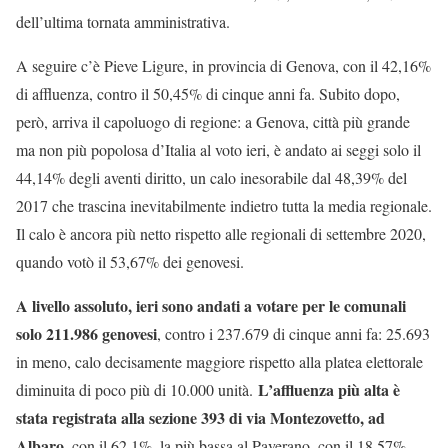
dell’ultima tornata amministrativa.
A seguire c’è Pieve Ligure, in provincia di Genova, con il 42,16%
di affluenza, contro il 50,45% di cinque anni fa. Subito dopo,
però, arriva il capoluogo di regione: a Genova, città più grande
ma non più popolosa d’Italia al voto ieri, è andato ai seggi solo il
44,14% degli aventi diritto, un calo inesorabile dal 48,39% del
2017 che trascina inevitabilmente indietro tutta la media regionale.
Il calo è ancora più netto rispetto alle regionali di settembre 2020,
quando votò il 53,67% dei genovesi.
A livello assoluto, ieri sono andati a votare per le comunali
solo 211.986 genovesi
, contro i 237.679 di cinque anni fa: 25.693
in meno, calo decisamente maggiore rispetto alla platea elettorale
L’affluenza più alta è
diminuita di poco più di 10.000 unità.
stata registrata alla sezione 393 di via Montezovetto, ad
Albaro
, con il 62,1%, la più bassa al Paverano, con il 18,57%.