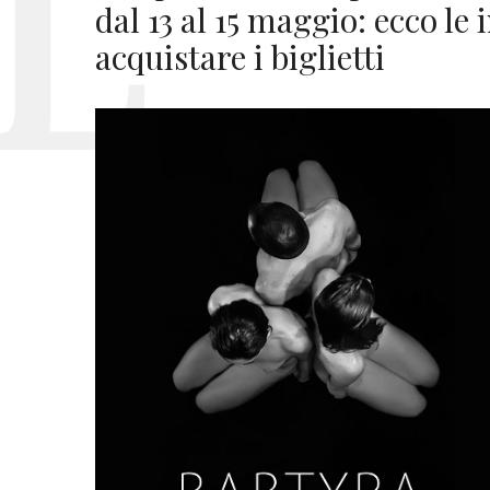
dal 13 al 15 maggio: ecco le
acquistare i biglietti