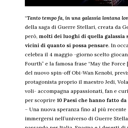
“
Tanto tempo fa, in una galassia lontana l
della saga di Guerre Stellari, creata da Ge
però,
molti dei luoghi di quella galassia 
vicini di quanto si possa pensare
. In oc
celebra il 4 maggio -giorno scelto giocan
Fourth” e la famosa frase “May the Force [
del nuovo spin-off Obi-Wan Kenobi, previ
protagonista proprio il maestro Jedi, Vol
voli- accompagna appassionati, fan e cur
per scoprire
10 Paesi che hanno fatto da 
– Una nuova speranza fino al più recente S
immergersi nell’universo di Guerre Stellar
passando per Italia, Spagna e i deserti di