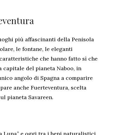
teventura
uoghi più affascinanti della Penisola
lare, le fontane, le eleganti
 caratteristiche che hanno fatto sì che
a capitale del pianeta Naboo, in
 l’unico angolo di Spagna a comparire
 appare anche Fuerteventura, scelta
sul pianeta Savareen.
Luna” e oggi tra i beni naturalistici