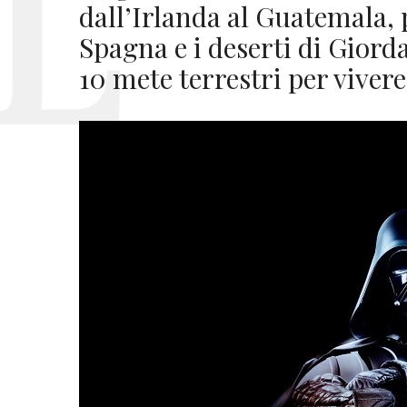
dall’Irlanda al Guatemala, 
Spagna e i deserti di Giorda
10 mete terrestri per vivere