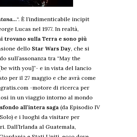
ontana…
“. È l’indimenticabile incipit
orge Lucas nel 1977. In realtà,
si trovano sulla Terra e sono più
casione dello
Star Wars Day
, che si
do sull’assonanza tra “May the
be with you]”- e in vista del lancio
sto per il 27 maggio e che avrà come
agratis.com -motore di ricerca per
iosi in un viaggio intorno al mondo
sfondo all’intera saga
(da Episodio IV
olo) e i luoghi da visitare per
i. Dall’Irlanda al Guatemala,
 Giordania e Stati Uniti, ecco dove