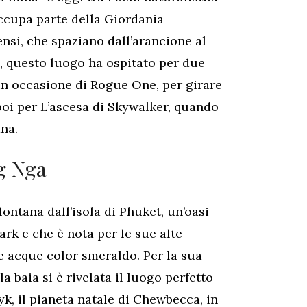
ccupa parte della Giordania
ensi, che spaziano dall’arancione al
i, questo luogo ha ospitato per due
 in occasione di Rogue One, per girare
poi per L’ascesa di Skywalker, quando
na.
ng Nga
ontana dall’isola di Phuket, un’oasi
rk e che è nota per le sue alte
 le acque color smeraldo. Per la sua
a baia si è rivelata il luogo perfetto
k, il pianeta natale di Chewbecca, in